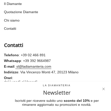
Il Diamante
Quotazione Diamante
Chi siamo
Contatti
Contatti
Telefono
: +39 02 466 891
Whatsapp
: +39 392 9664987
E-mail
:
sl@ladiamanteria.com
Indirizzo
: Via Vincenzo Monti 47, 20123 Milano
Orari
:
dal Lunedì al Venerdì
9:30 - 13:30
LA DIAMANTERIA
14:30 - 19:00
Newsletter
Sabato e Domenica chiuso
Lingua
Valuta
Iscriviti per ricevere subito uno
sconto del 10%
e per
rimanere aggiornato su promozioni e novità.
IT
EUR €