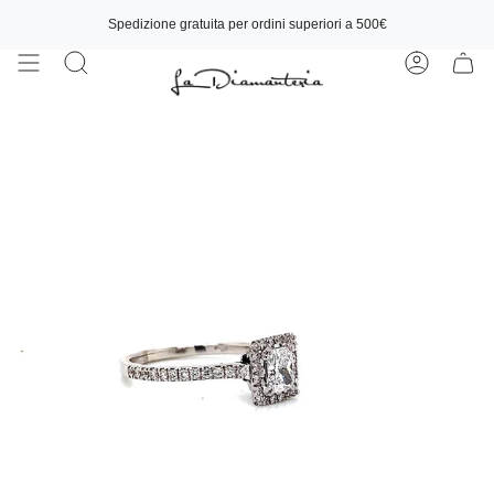
Vai
al
Spedizione gratuita per ordini superiori a 500€
contenuto
Cerca
Account