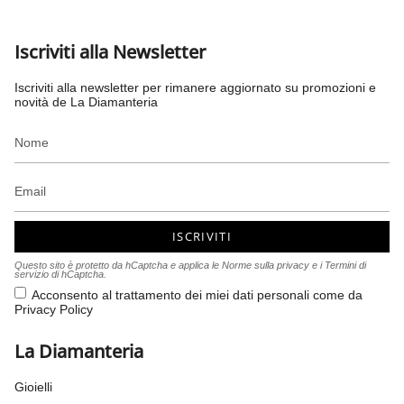
Iscriviti alla Newsletter
Iscriviti alla newsletter per rimanere aggiornato su promozioni e
novità de La Diamanteria
ISCRIVITI
Questo sito è protetto da hCaptcha e applica le
Norme sulla privacy
e i
Termini di
servizio
di hCaptcha.
Acconsento al trattamento dei miei dati personali come da
Privacy Policy
La Diamanteria
Gioielli