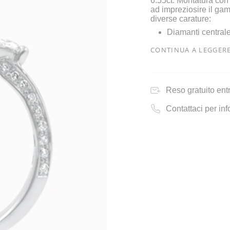
6.55ct. Montatura con d
ad impreziosire il gam
diverse carature:
Diamanti central
CONTINUA A LEGGER
Reso gratuito entr
Contattaci per in