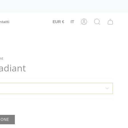
Valuta
Lingua
tatti
EUR €
IT
Account
Cerca
nt
Radiant
IONE